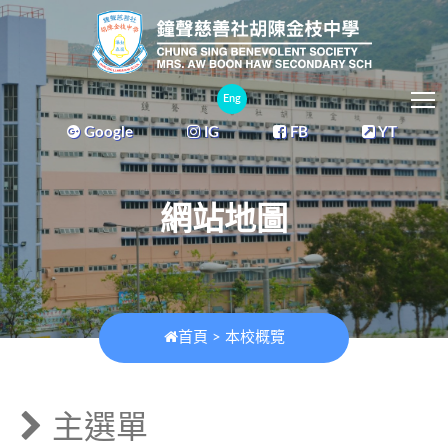
T
Eng
Google
IG
FB
YT
網站地圖
首頁
>
本校概覽
主選單