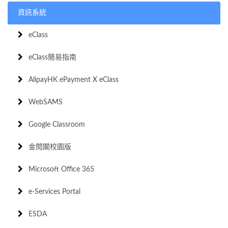
資訊系統
eClass
eClass簡易指南
AlipayHK ePayment X eClass
WebSAMS
Google Classroom
金閱閣校園版
Microsoft Office 365
e-Services Portal
ESDA