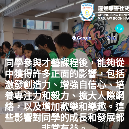
Eng
Google
IG
同學參與才藝課程後，能夠從
中獲得許多正面的影響，包括
激發創造力、增強自信心、培
養專注力和毅力、擴大人際網
絡，以及增加歡樂和樂趣。這
些影響對同學的成長和發展都
非常有益。