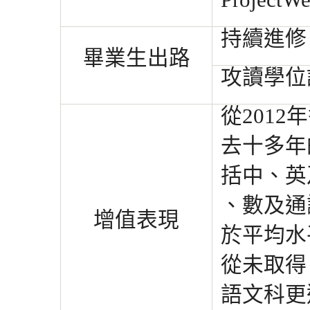
Projec
持續進修：
畢業生出路
攻讀學位課
從201
去十多年
括中、英
、
數及通
增值表現
於
平
均水
從
未
取
得
語
文科
更