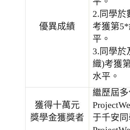
平。
2.同學
優異成績
考獲第5
平。
3.同學
織)考獲
水平。
繼歷屆多
獲得十萬元
Proje
獎學金獲獎者
于千安同