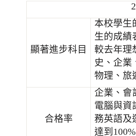
本校學生
生
的成績
顯著進步科目
較
去年
理
史、
企業
物理、旅
企業、會
電腦
與資
合格率
務英語及
達到
100