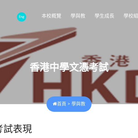
本校概覽
學與教
學生成長
學校
Eng
香港中學文憑考試
首頁
>
學與教
考試表現