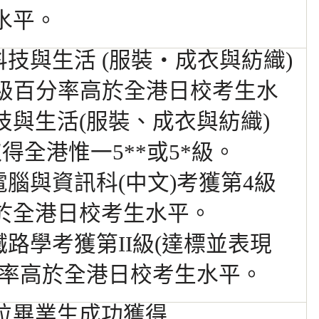
水平。
科技與生活 (服裝‧成衣與紡織)
*級百分率高於
全港日校考生水
技與生活(服裝、成衣與紡織)
取得全
港惟一5**或5*級。
電腦與資訊科(中文)考獲第4級
於全港日校
考生水平。
鐵路學考獲第II級(達標並表現
率高於全港
日校
考生水
平。
位畢業生成功獲得