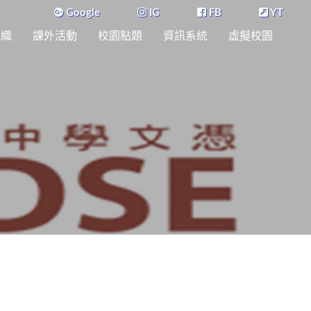
Google
IG
FB
YT
組織
課外活動
校園點題
資訊系統
虛擬校園