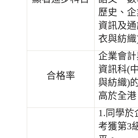
歷史、企
資訊及通
衣與紡織
企業會計
資訊科(
合格率
與紡織)
高於全港
1.同學
考獲第3