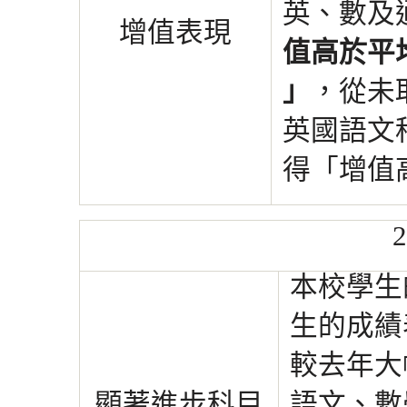
英
、數及
增值表現
值高
於平
」
，
從未
英國
語
文
得「增
值
本校學生
生的成績
較去年大
顯著進步科目
語文、數