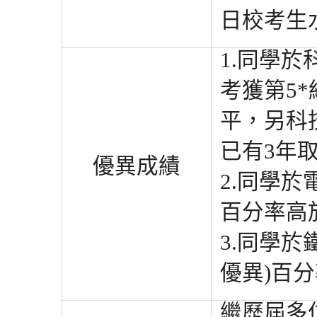
日校考生
1.同學於
考獲
第5
平，另科
已
有3年
優異成績
2.同學於
百
分率高
3.同學於
優異)
百分
繼歷屆多