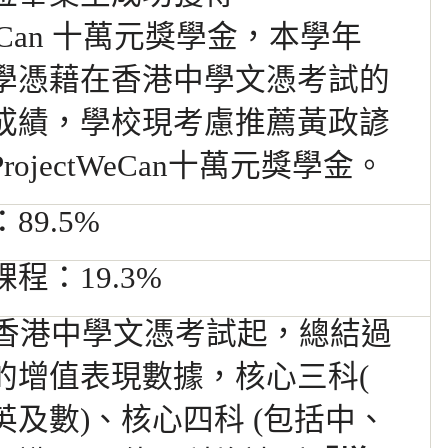
tWeCan 十萬元獎學金，本學年
學憑藉在香港中學文憑考試的
成
績，學校現考
慮推薦黃政諺
ProjectWeCan十萬元獎學金。
89.5%
程：19.3%
2年香港中學文憑考試起，總結過
的增值表現數據，核心三科(
英及數)、核心四科 (包括中、