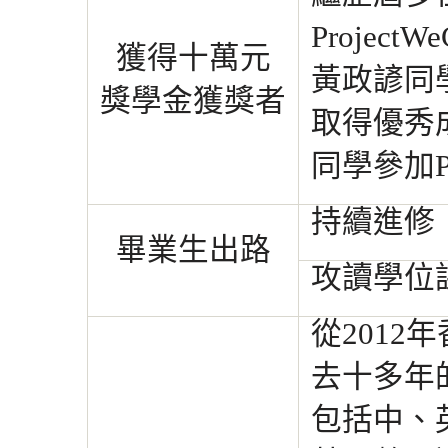
Projec
獲得十萬元
黃政諺
同
獎學金獲獎者
取得優秀
同學參加
持續進修：
畢業生出路
攻讀學位課
從201
去
十多年
包
括中、