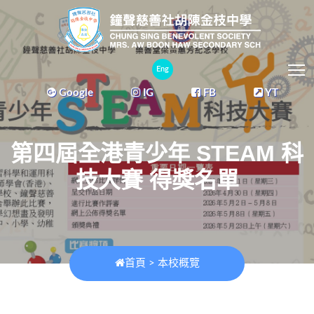
T
Eng
Google
IG
FB
YT
第四屆全港青少年 STEAM 科
技大賽 得獎名單
首頁
>
本校概覽