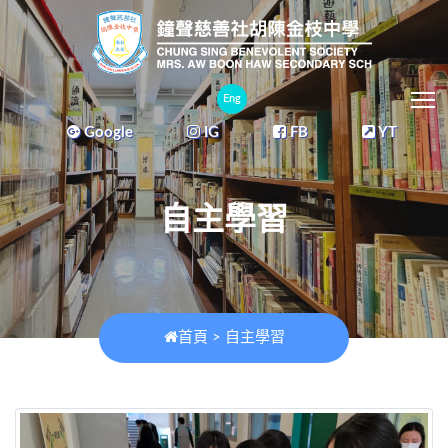
T
Eng
Google
IG
FB
YT
自主學習
首頁
>
自主學習