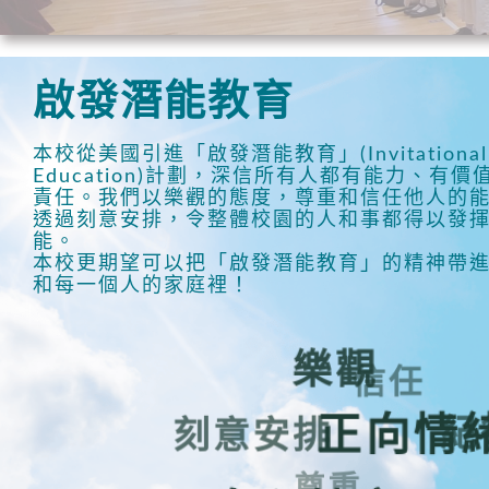
啟發潛能教育
本校從美國引進「啟發潛能教育」(Invitational
Education)計劃，深信所有人都有能力、有價
責任。我們以樂觀的態度，尊重和信任他人的
透過刻意安排，令整體校園的人和事都得以發
能。
本校更期望可以把「啟發潛能教育」的精神帶
和每一個人的家庭裡！
樂觀
信任
紀
刻意安排
正向情
尊重