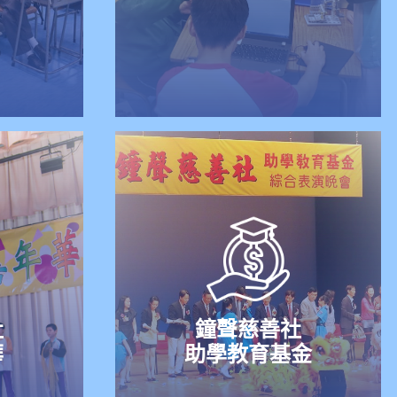
社
鐘聲慈善社
華
助學教育基金