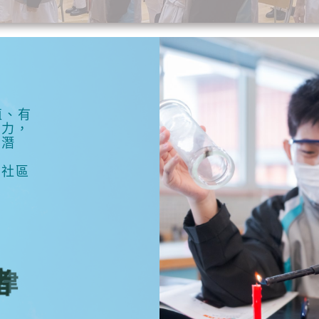
值、有
能力，
揮潛
進社區
律
緒