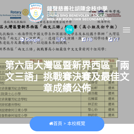
T
Eng
Google
IG
FB
YT
第六屆大灣區暨新界西區「兩
文三語」挑戰賽決賽及最佳文
章成績公佈
首頁
>
本校概覽