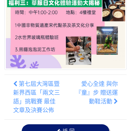
第七屆大灣區暨
愛心全達 與你
新界西區「兩文三
『童』步 贈送運
語」挑戰賽 最佳
動鞋活動
文章及決賽公佈