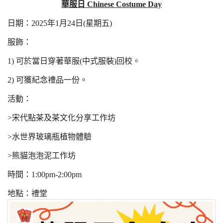
華服日 Chinese Costume Day
日期：
2025
年
1
月
24
日
(
星期五
)
服飾：
1)
可於當日穿著華服
(
中式服裝
)
回校。
2)
可獲紀念禮品一份。
活動：
>
宋代點茶及茶文化分享工作坊
>
水世界玻璃瓶植物體驗
>
熊貓泡泡泥工作坊
時間：
1:00pm-2:00pm
地點：禮堂