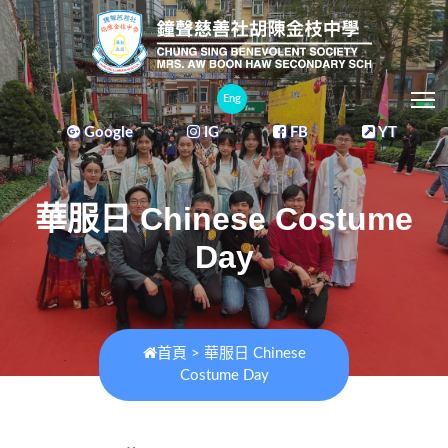
T
Eng
Google
IG
FB
YT
華服日 Chinese Costume
Day
首頁
>
華服日 Chinese
Costume Day