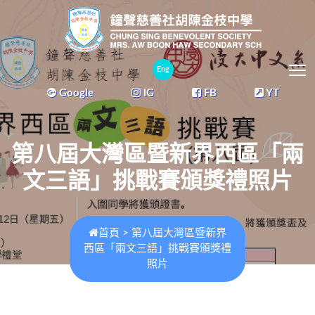
T
Eng
Google
IG
FB
YT
第八屆大灣區暨新界西區「兩
文三語」挑戰賽頒獎禮照片
首頁
>
第八屆大灣區暨新界
西區「兩文三語」挑戰賽頒獎禮
照片