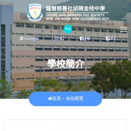
T
Eng
Google
IG
FB
YT
學校簡介
首頁
>
本校概覽