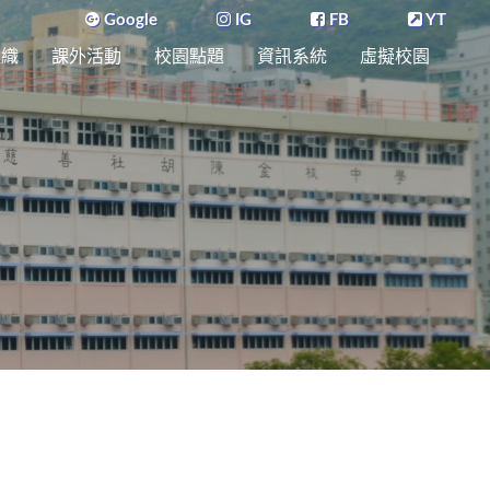
Google
IG
FB
YT
組織
課外活動
校園點題
資訊系統
虛擬校園