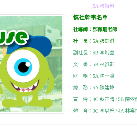
5A 哈詩琳
慎社幹事名單
社導師：鄧佩珊老師
社 長：5A 張鈺淇
副社長：5B 李玳瑩
文 書：5B 林雅軒
財 務：5A 陶一鳴
總 務：5A 陳建煒
宣 傳：4C 蘇芷晴 / 5B 陳依
體 育：3C 李以軒 / 4A 林嘉