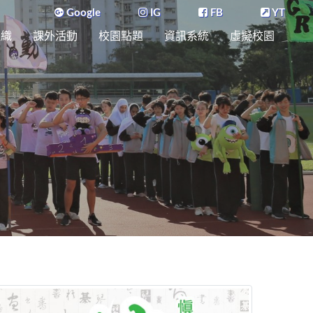
Google
IG
FB
YT
組織
課外活動
校園點題
資訊系統
虛擬校園