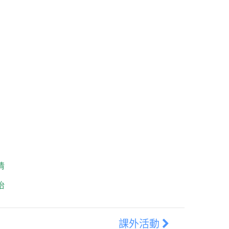
倩
怡
課外活動