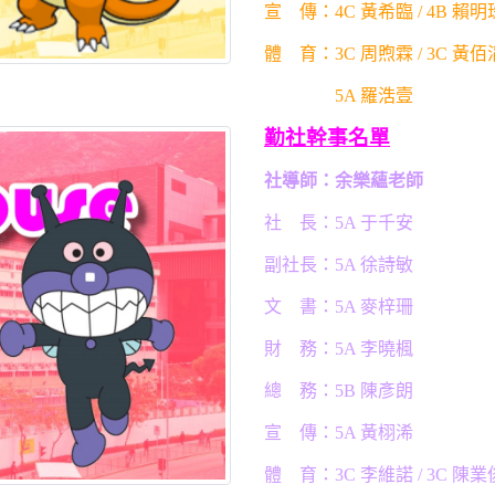
宣 傳：4C 黃希臨 / 4B 賴明
體 育：3C 周煦霖 / 3C 黃佰滔
5A 羅浩壹
勤社幹事名單
社導師：
余樂蘊老師
社 長：5A 于千安
副社長：5A 徐詩敏
文 書：5A 麥梓珊
財 務：5A 李曉楓
總 務：5B 陳彥朗
宣 傳：5A 黃栩浠
體 育：3C 李維諾 / 3C 陳業俊