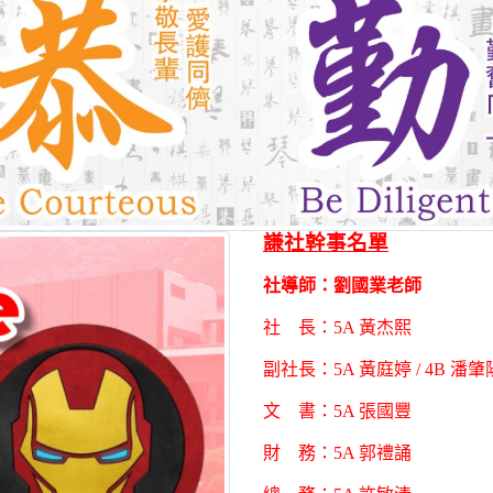
謙社幹事名單
社導師：劉國業老師
社 長：5A 黃杰熙
副社長：5A 黃庭婷 / 4B 潘肇
文 書：5A 張國豐
財 務：5A 郭禮誦