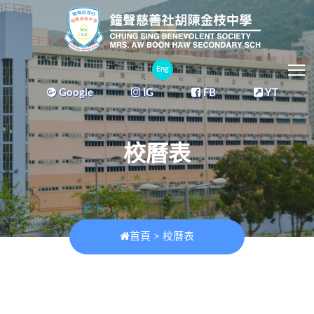
T
Eng
Google
IG
FB
YT
校曆表
首頁
>
校曆表