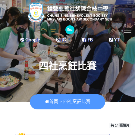
T
Eng
Google
IG
FB
YT
四社烹飪比賽
首頁
>
四社烹飪比賽
共 14 張相片