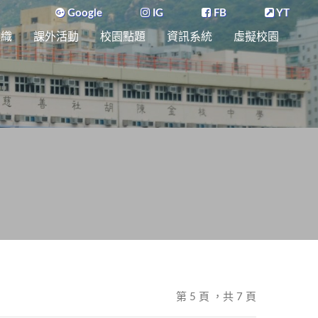
Google
IG
FB
YT
組織
課外活動
校園點題
資訊系統
虛擬校園
第 5 頁 ，共 7 頁