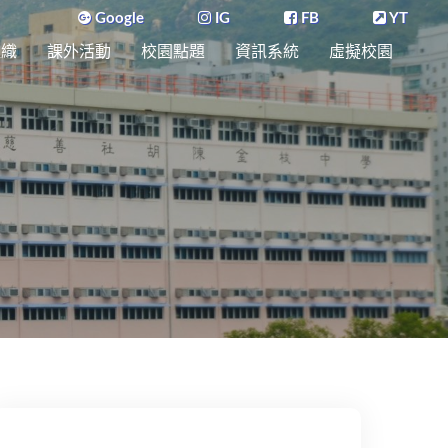
Google
IG
FB
YT
組織
課外活動
校園點題
資訊系統
虛擬校園