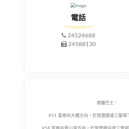
電話
24524688
24588130
港鐵巴士：
K51 富泰向大欖方向，於恆豐園或三聖
K58 富泰向青山灣方向，於恆豐園站或三聖