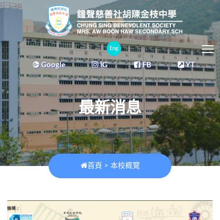
T
Eng
Google
IG
FB
YT
最新消息
首頁
>
本校概覽